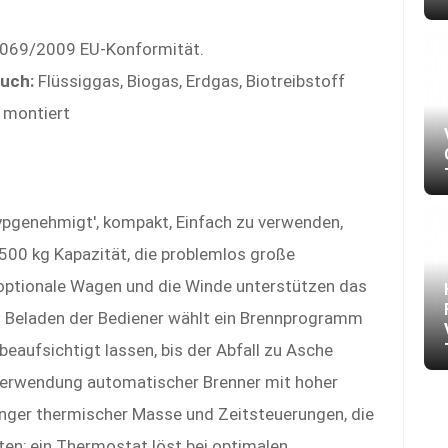
069/2009 EU-Konformität.
auch:
Flüssiggas, Biogas, Erdgas, Biotreibstoff
 montiert
ypgenehmigt', kompakt, Einfach zu verwenden,
500 kg Kapazität, die problemlos große
optionale Wagen und die Winde unterstützen das
m Beladen der Bediener wählt ein Brennprogramm
eaufsichtigt lassen, bis der Abfall zu Asche
t, Verwendung automatischer Brenner mit hoher
inger thermischer Masse und Zeitsteuerungen, die
en; ein Thermostat löst bei optimalen