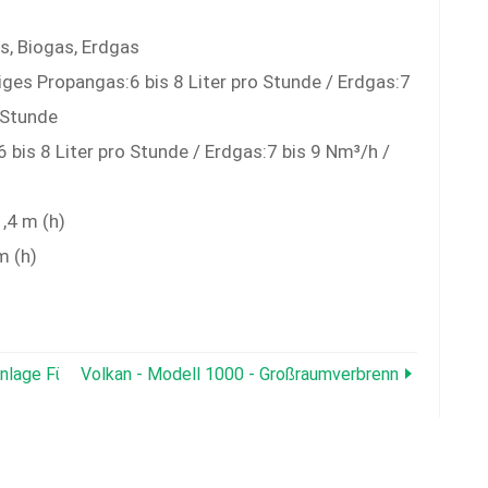
s, Biogas, Erdgas
iges Propangas:6 bis 8 Liter pro Stunde / Erdgas:7
o Stunde
is 8 Liter pro Stunde / Erdgas:7 bis 9 Nm³/h /
1,4 m (h)
m (h)
nlage Für Tierkadaver Mit Mittlerer Kapazität
Volkan - Modell 1000 - Großraumverbrennungsanlage 