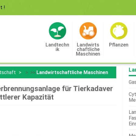
ft
!
Landtechn
Landwirts
Pflanzen
Ik
Chaftliche
Maschinen
La
tschaft
> >>
Landwirtschaftliche Maschinen
Gas
erbrennungsanlage für Tierkadaver
Cyt
ttlerer Kapazität
Me
Lan
Fas
Ein
Mod