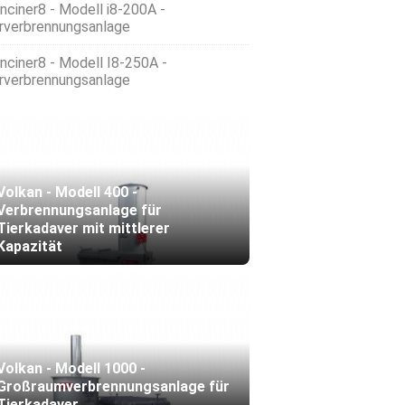
Inciner8 - Modell i8-200A -
rverbrennungsanlage
Inciner8 - Modell I8-250A -
rverbrennungsanlage
Volkan - Modell 400 -
Verbrennungsanlage für
Tierkadaver mit mittlerer
Kapazität
Volkan - Modell 1000 -
Großraumverbrennungsanlage für
Tierkadaver