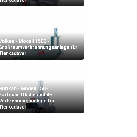
Volkan - Modell 1500 -
Großraumverbrennungsanlage für
Tierkadaver
Hurikan - Modell 150 -
Fortschrittliche mobile
Verbrennungsanlage für
Tierkadaver