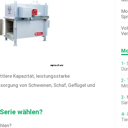
Mo
Spr
Vol
Ver
Mo
Dün
tlere Kapazität, leistungsstarke
tsorgung von Schweinen, Schaf, Geflügel und
Mit
Sä
erie wählen?
Tie
hlen?