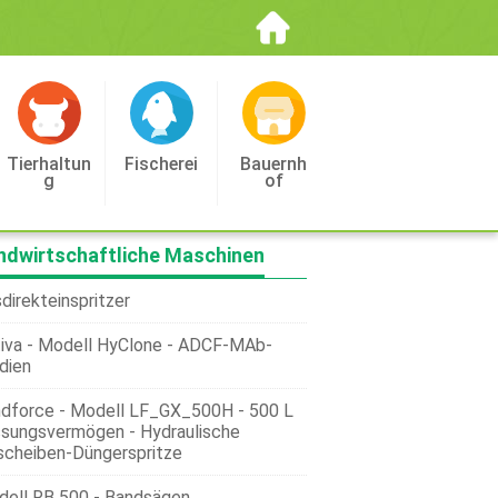
Tierhaltun
Fischerei
Bauernh
G
Of
ndwirtschaftliche Maschinen
direkteinspritzer
iva - Modell HyClone - ADCF-MAb-
dien
dforce - Modell LF_GX_500H - 500 L
sungsvermögen - Hydraulische
scheiben-Düngerspritze
ell RB 500 - Bandsägen