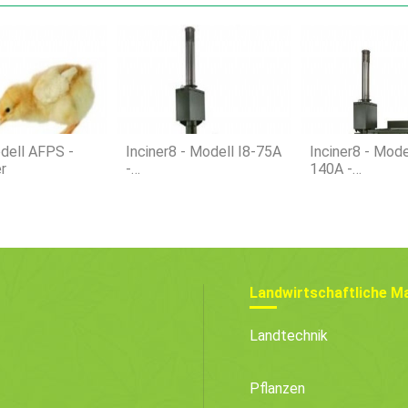
dell AFPS -
Inciner8 - Modell I8-75A
Inciner8 - Mode
r
-
140A -
Tierverbrennungsanlage
Tierverbrennun
Landwirtschaftliche M
Landtechnik
Pflanzen