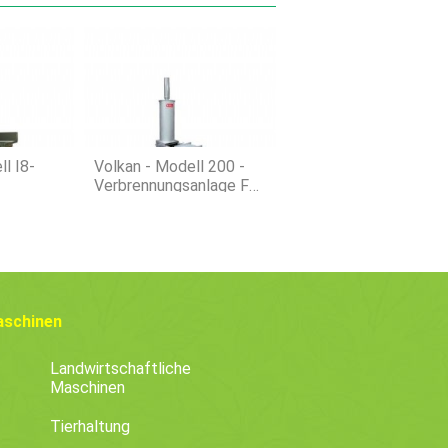
ll I8-
Volkan - Modell 200 -
Verbrennungsanlage Für
gsanlage
Tierkadaver Mit
Mittlerer Kapazität
aschinen
Landwirtschaftliche
Maschinen
Tierhaltung