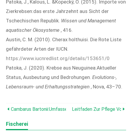
Patoka, J., Kalous, L. &Kopecký, O. (2015). Importe von
Zierkrebsen:das erste Jahrzehnt aus Sicht der
Tschechischen Republik.
Wissen und Management
aquatischer Ökosysteme
, 416.
Austin, C. M. (2010). Cherax holthuisi. Die Rote Liste
gefährdeter Arten der IUCN.
https://www.iucnredlist.org/details/153651/0
Patoka, J. (2020). Krebse aus Neuguinea:Aktueller
Status, Ausbeutung und Bedrohungen.
Evolutions-,
Lebensraum- und Erhaltungsstrategien
, Nova, 43–70.
Cambarus Bartonii:Umfassender Pflege-, Ernährungs- Und Z
Leitfaden Zur Pflege Von Si
Fischerei