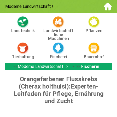
Moderne Landwirtschaft
!
Landtechnik
Landwirtschaft
Pflanzen
Liche
Maschinen
Tierhaltung
Fischerei
Bauernhof
>>
Moderne Landwirtschaft
> >>
Fischerei
Orangefarbener Flusskrebs
(Cherax holthuisi):Experten-
Leitfaden für Pflege, Ernährung
und Zucht