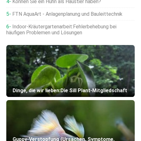
Können Sie ein Huhn als Haustier haben?
FTN AquaArt - Anlagenplanung und Bauleittechnik
Indoor-Kräutergartenarbeit:Fehlerbehebung bei
häufigen Problemen und Lösungen
Dinge, die wir lieben:Die Sill Plant-Mitgliedschaft
Guppy-Verstopfung (Ursachen, Symptome,