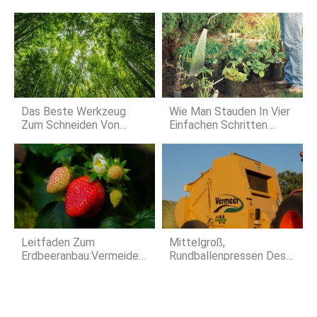
Das Beste Werkzeug
Wie Man Stauden In Vier
Zum Schneiden Von
Einfachen Schritten
Bambus Im Freien
Pflanzt
Leitfaden Zum
Mittelgroß,
Erdbeeranbau:Vermeiden
Rundballenpressen Des
Sie Häufige Fehler Für
Neuen Modells
Eine Reiche Ernte