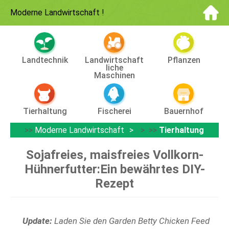
Moderne Landwirtschaft
!
Landtechnik
Landwirtschaft
Pflanzen
Liche
Maschinen
Tierhaltung
Fischerei
Bauernhof
>>
Moderne Landwirtschaft
> >>
Tierhaltung
Sojafreies, maisfreies Vollkorn-
Hühnerfutter:Ein bewährtes DIY-
Rezept
Update:
Laden Sie den Garden Betty Chicken Feed