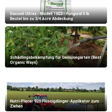
Daconil Ultrex - Modell 1603 - Fungizid 5 lb
Beutel bis zu 3/4 Acre Abdeckung
Schädlingsbekämpfung für Gemüsegarten (Best
Organic Ways)
Nutri-Placer 920 Flüssigdünger-Applikator zum
Ziehen