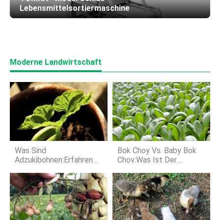
Lebensmittelsortiermaschine
Moderne Landwirtschaft
Was Sind
Bok Choy Vs. Baby Bok
Adzukibohnen:Erfahren
Choy:Was Ist Der
Sie Mehr Über Den Anbau
Unterschied?
Von Adzukibohnen