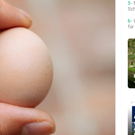
Sch
für