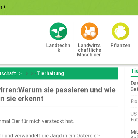
ft
!
Landtechn
Landwirts
Pflanzen
Ik
Chaftliche
Maschinen
Ti
tschaft
> >>
Tierhaltung
Das
irren:Warum sie passieren und wie
Get
n sie erkennt
Bio
US-
Fut
mal Eier für mich versteckt hat.
Mit
r und verwandelt die Jagd in ein Ostereier-
Anf