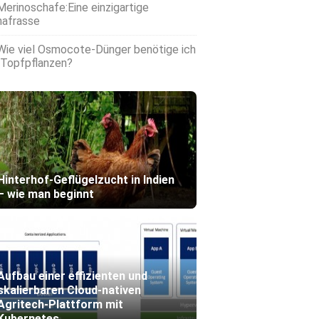
Merinoschafe:Eine einzigartige
afrasse
Wie viel Osmocote-Dünger benötige ich
 Topfpflanzen?
Hinterhof-Geflügelzucht in Indien
– wie man beginnt
Aufbau einer effizienten und
skalierbaren Cloud-nativen
Agritech-Plattform mit
Kubernetes