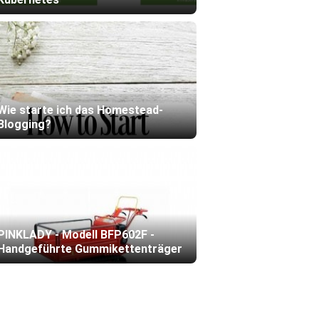
Wie starte ich das Homestead-
Blogging?
PINKLADY - Modell BFP602F -
Handgeführte Gummikettenträger