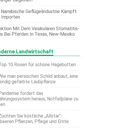
 Namibische Geflügelindustrie Kämpft
 Importen
ektion Mit Dem Vesikulären Stomatitis-
us Bei Pferden In Texas, New-Mexiko
derne Landwirtschaft
Top 10 Rosen für schöne Hagebutten
Wie man persischen Schild anbaut, eine
endig gefärbte Laubpflanze
Pandemie fordert das
ährungssystem heraus, Notfallpläne zu
ben
Züchten Sie köstliche „Allstar“-
beeren:Pflanzen, Pflege und Ernte