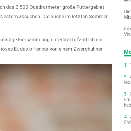
ch das 2.500 Quadratmeter große Futtergebiet
Die
 Nestern absuchen. Die Suche im letzten Sommer
Mit
Inf
Vir
emäßige Eiersammlung unterbrach, fand ich ein
eriöses Ei, das offenbar von einem Zwerghühner
Mo
leb
Ern
ha
Erd