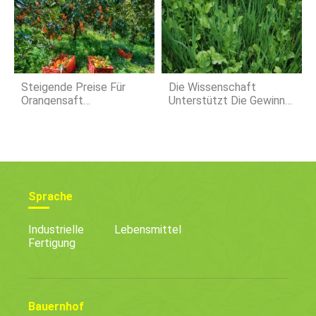
Steigende Preise Für
Die Wissenschaft
Orangensaft
Unterstützt Die Gewinne
Verstehen:Herausforderu
Aus Der Beweidung Von
Ngen Im Zitrusanbau
Zwischenfrüchten
Sprache
Industrielle
Lebensmittel
Fertigung
Bauernhof