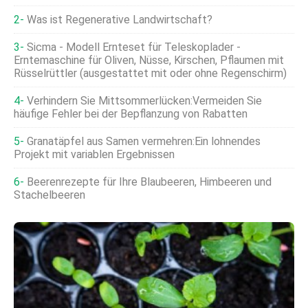
Was ist Regenerative Landwirtschaft?
Sicma - Modell Ernteset für Teleskoplader -
Erntemaschine für Oliven, Nüsse, Kirschen, Pflaumen mit
Rüsselrüttler (ausgestattet mit oder ohne Regenschirm)
Verhindern Sie Mittsommerlücken:Vermeiden Sie
häufige Fehler bei der Bepflanzung von Rabatten
Granatäpfel aus Samen vermehren:Ein lohnendes
Projekt mit variablen Ergebnissen
Beerenrezepte für Ihre Blaubeeren, Himbeeren und
Stachelbeeren