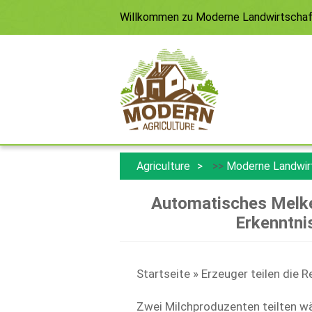
Willkommen zu
Moderne Landwirtscha
Agriculture
>>
Moderne Landwir
Automatisches Melke
Erkenntni
Startseite » Erzeuger teilen die
Zwei Milchproduzenten teilten wä