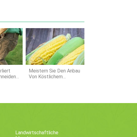
liert
Meistern Sie Den Anbau
hneiden
Von Köstlichem
gen
Zuckermais In Ihrem
Garten
Landwirtschaftliche