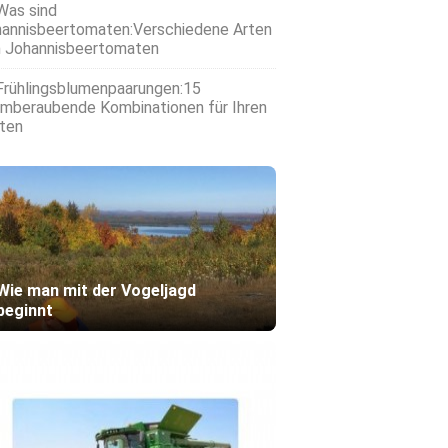
Was sind
annisbeertomaten:Verschiedene Arten
 Johannisbeertomaten
Frühlingsblumenpaarungen:15
mberaubende Kombinationen für Ihren
ten
Wie man mit der Vogeljagd
beginnt
eiche Umsetzung