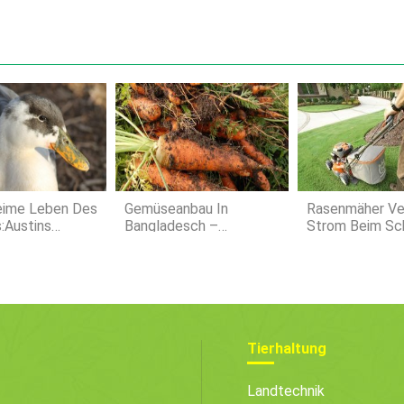
eime Leben Des
Gemüseanbau In
Rasenmäher Ver
s:Austins
Bangladesch –
Strom Beim Sc
ompostierungsp
Pflanzkalender
Von DIY-Lösun
Tierhaltung
Landtechnik