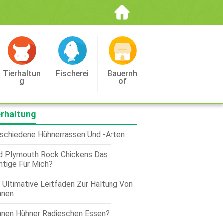
Tierhaltun
Fischerei
Bauernh
G
Of
erhaltung
schiedene Hühnerrassen Und -arten
d Plymouth Rock Chickens Das
htige Für Mich?
 Ultimative Leitfaden Zur Haltung Von
hnen
nen Hühner Radieschen Essen?