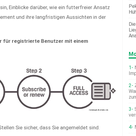
Pek
n, Einblicke darüber, wie ein futterfreier Ansatz
Hü
ment und ihre langfristigen Aussichten in der
Die
Lie
Ana
r für registrierte Benutzer mit einem
Mo
Im
War
zum
ver
Stellen Sie sicher, dass Sie angemeldet sind.