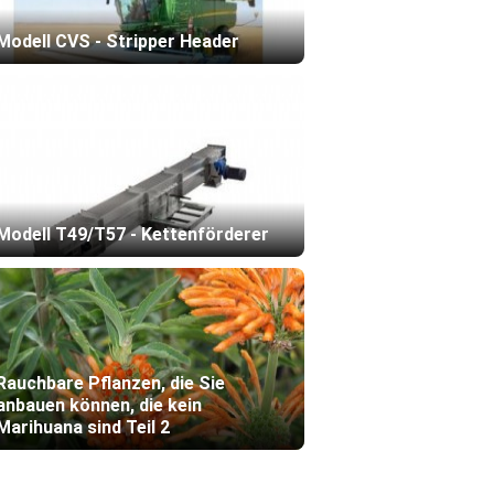
Modell CVS - Stripper Header
Modell T49/T57 - Kettenförderer
Rauchbare Pflanzen, die Sie
anbauen können, die kein
Marihuana sind Teil 2