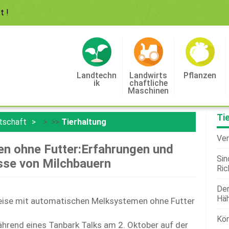
ft
!
Landtechn
Landwirts
Pflanzen
Ik
Chaftliche
Maschinen
Ti
tschaft
> >>
Tierhaltung
Ver
n ohne Futter:Erfahrungen und
Sin
sse von Milchbauern
Ric
Der
Hä
 Reise mit automatischen Melksystemen ohne Futter
Kön
hrend eines Tanbark Talks am 2. Oktober auf der